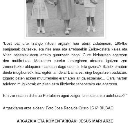
“Bost bat urte izango nituen argazki hau atera zidatenean. 1954ko
sanjuanak daitezke, eta nire ama eta arrebarekin Zerka-osteta kalea eta
Viteri pasealekuaren arteko gurutzean nago. Gure bizkarrean agertzen
den mutikotxoa, Maixorren etxeko lorategiaren ateraino igotzen zen
zementuzko aldaparen hasieran dago eserita. Eta gizona? Baietz ematen
duela mugikorretik hitz egiten ari dela! Baina ez; ongi begiratzen baduzue,
zigarro baten azken muturreraino eramaten ari da ezpainak... Garai hartan
telefono mugikorrak ez ziren ezta fikziozko tebeoetako ere agertzen.
Eta zer esaten didazue Portaloian ageri zaigun bi solairutako autobusaz?”
Argazkiaren atze aldean: Foto Jose Recalde Cristo 15 6º BILBAO
ARGAZKIA ETA KOMENTARIOAK: JESUS MARI ARZE